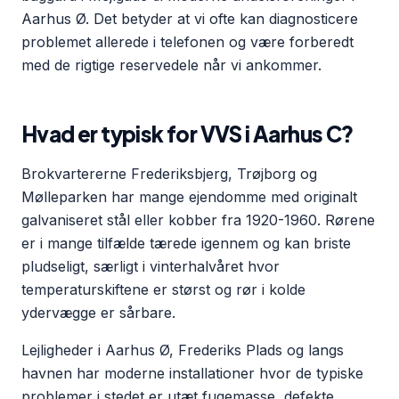
Aarhus Ø. Det betyder at vi ofte kan diagnosticere
problemet allerede i telefonen og være forberedt
med de rigtige reservedele når vi ankommer.
Hvad er typisk for VVS i Aarhus C?
Brokvartererne Frederiksbjerg, Trøjborg og
Mølleparken har mange ejendomme med originalt
galvaniseret stål eller kobber fra 1920-1960. Rørene
er i mange tilfælde tærede igennem og kan briste
pludseligt, særligt i vinterhalvåret hvor
temperaturskiftene er størst og rør i kolde
ydervægge er sårbare.
Lejligheder i Aarhus Ø, Frederiks Plads og langs
havnen har moderne installationer hvor de typiske
problemer i stedet er utæt fugemasse, defekte