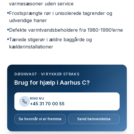
varmesæsoner uden service
Frostsprængte rør i unisolerede tagrender og
udvendige haner
Defekte varmtvandsbeholdere fra 1980-1990’erne
Tærede stigerør i ældre baggårde og
kælderinstallationer
DØGNVAGT · VI RYKKER STRAKS
Brug for hjælp i Aarhus C?
RING NU
+45 31 70 00 55
Se hvornår vi er fremme
Send henvendelse