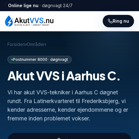
Online lige nu
· døgnvagt 24/7
Ring nu
Forsiden
›
Områder
›
Aarhus C
Postnummer
8000
· døgnvagt
Akut VVS i
Aarhus C
.
Vi har akut VVS-tekniker i Aarhus C døgnet
rundt. Fra Latinerkvarteret til Frederiksbjerg, vi
kender adresserne, kender ejendommene og er
fremme inden problemet vokser.