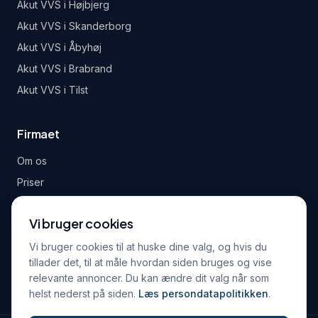
Akut VVS i
Højbjerg
Akut VVS i
Skanderborg
Akut VVS i
Åbyhøj
Akut VVS i
Brabrand
Akut VVS i
Tilst
Firmaet
Om os
Priser
Garanti
Vi bruger cookies
Kontakt
Persondatapolitik
Vi bruger cookies til at huske dine valg, og hvis du
tillader det, til at måle hvordan siden bruges og vise
Handelsbetingelser
relevante annoncer. Du kan ændre dit valg når som
helst nederst på siden.
Læs persondatapolitikken
.