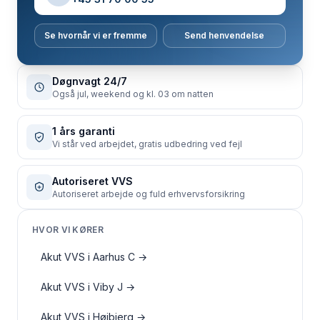
Se hvornår vi er fremme
Send henvendelse
Døgnvagt 24/7
Også jul, weekend og kl. 03 om natten
1 års garanti
Vi står ved arbejdet, gratis udbedring ved fejl
Autoriseret VVS
Autoriseret arbejde og fuld erhvervsforsikring
HVOR VI KØRER
Akut VVS i Aarhus C
→
Akut VVS i Viby J
→
Akut VVS i Højbjerg
→