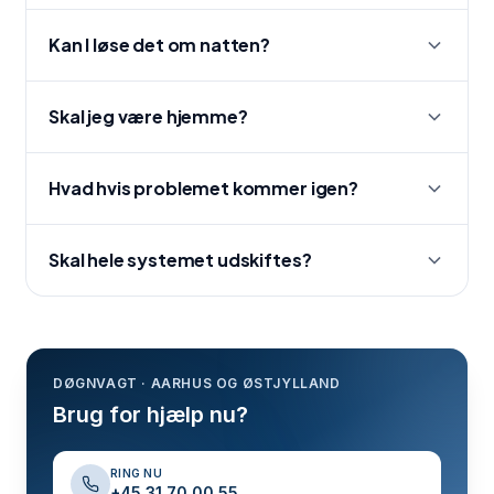
Kan I løse det om natten?
Skal jeg være hjemme?
Hvad hvis problemet kommer igen?
Skal hele systemet udskiftes?
DØGNVAGT · AARHUS OG ØSTJYLLAND
Brug for hjælp nu?
RING NU
+45 31 70 00 55