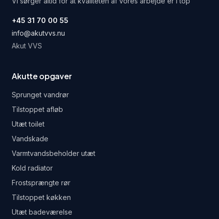
Vi sørger altid for at kvaliteten af vores arbejde er i top
+45 31 70 00 55
info@akutvvs.nu
Akut VVS
Akutte opgaver
Sprunget vandrør
Tilstoppet afløb
Utæt toilet
Vandskade
Varmtvandsbeholder utæt
Kold radiator
Frostsprængte rør
Tilstoppet køkken
Utæt badeværelse