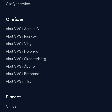
Oliefyr service
Områder
Akut VVS i
Aarhus C
Akut VVS i
Risskov
Akut VVS i
Viby J
Akut VVS i
Højbjerg
Akut VVS i
Skanderborg
Akut VVS i
Åbyhøj
Akut VVS i
Brabrand
Akut VVS i
Tilst
Firmaet
Om os