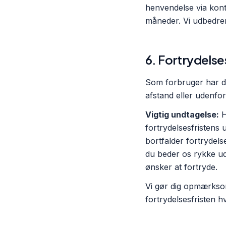
henvendelse via konta
måneder. Vi udbedrer
6. Fortrydelse
Som forbruger har du
afstand eller udenfor
Vigtig undtagelse:
H
fortrydelsesfristens 
bortfalder fortrydels
du beder os rykke ud 
ønsker at fortryde.
Vi gør dig opmærksom 
fortrydelsesfristen h