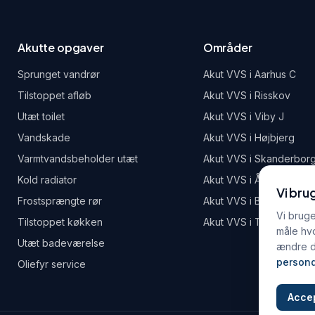
Akutte opgaver
Områder
Sprunget vandrør
Akut VVS i
Aarhus C
Tilstoppet afløb
Akut VVS i
Risskov
Utæt toilet
Akut VVS i
Viby J
Vandskade
Akut VVS i
Højbjerg
Varmtvandsbeholder utæt
Akut VVS i
Skanderbor
Kold radiator
Akut VVS i
Åbyhøj
Vi bru
Frostsprængte rør
Akut VVS i
Brabrand
Vi bruger
Tilstoppet køkken
Akut VVS i
Tilst
måle hv
Utæt badeværelse
ændre di
persond
Oliefyr service
Accep