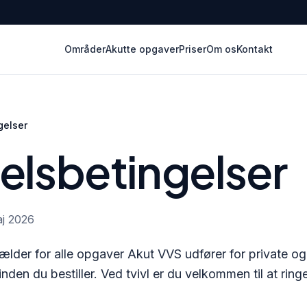
Områder
Akutte opgaver
Priser
Om os
Kontakt
gelser
elsbetingelser
aj 2026
gælder for alle opgaver
Akut VVS
udfører for private o
en du bestiller. Ved tvivl er du velkommen til at ring