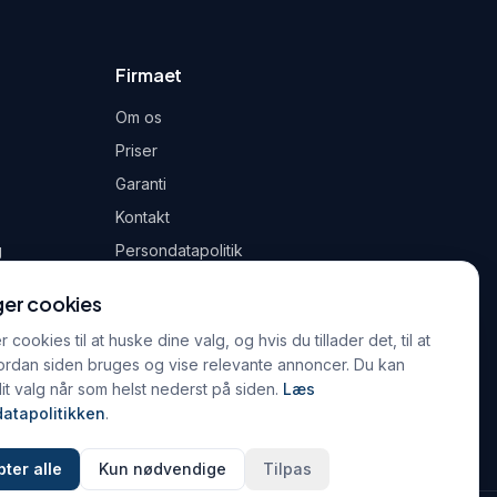
Firmaet
Om os
Priser
Garanti
Kontakt
g
Persondatapolitik
Handelsbetingelser
ger cookies
 cookies til at huske dine valg, og hvis du tillader det, til at
ordan siden bruges og vise relevante annoncer. Du kan
t valg når som helst nederst på siden.
Læs
atapolitikken
.
ter alle
Kun nødvendige
Tilpas