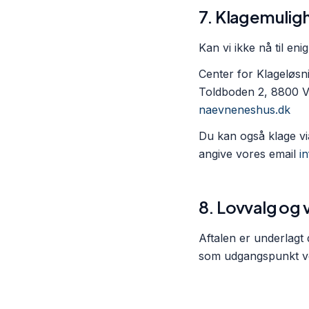
7. Klagemulig
Kan vi ikke nå til eni
Center for Klageløs
Toldboden 2, 8800 V
naevneneshus.dk
Du kan også klage v
angive vores email
i
8. Lovvalg og
Aftalen er underlagt 
som udgangspunkt ved