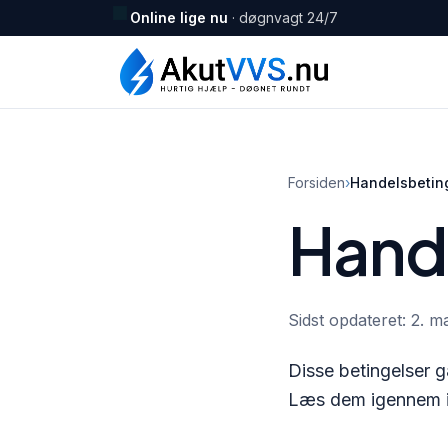
Online lige nu
· døgnvagt 24/7
Forsiden
›
Handelsbetin
Hand
Sidst opdateret: 2. m
Disse betingelser 
Læs dem igennem ind