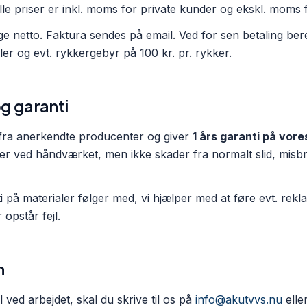
Alle priser er inkl. moms for private kunder og ekskl. moms 
dage netto. Faktura sendes på email. Ved for sen betaling b
ler og evt. rykkergebyr på 100 kr. pr. rykker.
og garanti
 fra anerkendte producenter og giver
1 års garanti på vore
er ved håndværket, men ikke skader fra normalt slid, misbr
 på materialer følger med, vi hjælper med at føre evt. rek
opstår fejl.
n
 ved arbejdet, skal du skrive til os på
info@akutvvs.nu
elle