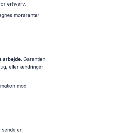
for erhverv.
eregnes morarenter
s arbejde
. Garantien
ug, eller ændringer
lamation mod
r sende en