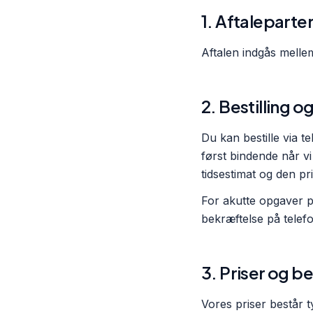
1. Aftaleparte
Aftalen indgås melle
2. Bestilling
Du kan bestille via t
først bindende når v
tidsestimat og den pr
For akutte opgaver p
bekræftelse på telef
3. Priser og be
Vores priser består t