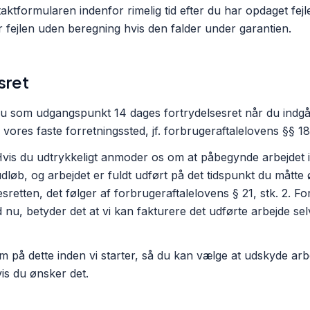
ktformularen indenfor rimelig tid efter du har opdaget fejl
 fejlen uden beregning hvis den falder under garantien.
sret
 som udgangspunkt 14 dages fortrydelsesret når du indgår
 vores faste forretningssted, jf. forbrugeraftalelovens §§ 18
vis du udtrykkeligt anmoder os om at påbegynde arbejdet 
udløb, og arbejdet er fuldt udført på det tidspunkt du måtte 
esretten, det følger af forbrugeraftalelovens § 21, stk. 2. 
nu, betyder det at vi kan fakturere det udførte arbejde se
på dette inden vi starter, så du kan vælge at udskyde arbej
vis du ønsker det.