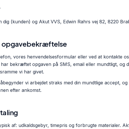
r
m dig (kunden) og
Akut VVS
,
Edwin Rahrs vej 82
,
8220
Bra
 og opgavebekræftelse
elefon, vores henvendelsesformular eller ved at kontakte os 
i har bekræftet opgaven på SMS, email eller mundtligt, og 
isramme vi har givet.
åbegynder vi arbejdet straks med din mundtlige accept, og 
onen efter ankomst.
taling
ypisk af: udkaldsgebyr, timepris og forbrugte materialer. Ak