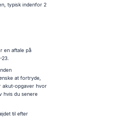
en, typisk indenfor 2
 en aftale på
-23.
inden
ønske at fortryde,
For akut-opgaver hvor
lv hvis du senere
det til efter