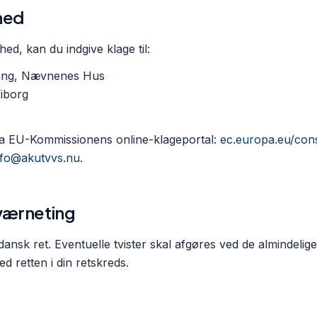
hed
ghed, kan du indgive klage til:
ning, Nævnenes Hus
iborg
ia EU-Kommissionens online-klageportal:
ec.europa.eu/con
nfo@akutvvs.nu
.
 værneting
dansk ret. Eventuelle tvister skal afgøres ved de almindeli
 retten i din retskreds.